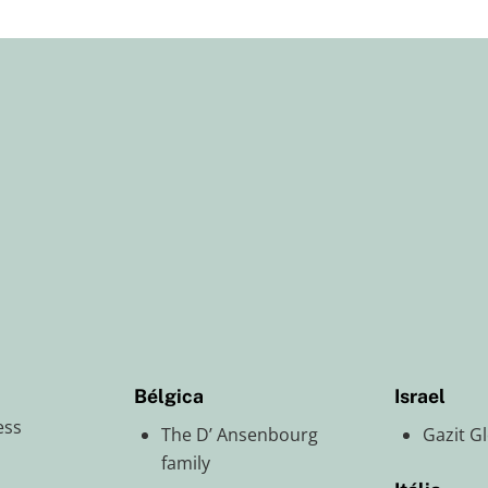
Bélgica
Israel
ess
The D’ Ansenbourg
Gazit G
family