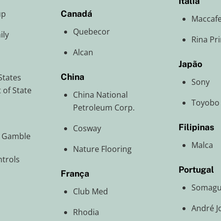
Itália
Canadá
up
Maccafe
Quebecor
ily
Rina Pr
Alcan
Japão
China
States
Sony
of State
China National
Toyobo
Petroleum Corp.
Filipinas
Cosway
d Gamble
Malca
Nature Flooring
trols
Portugal
França
Somag
Club Med
André J
Rhodia