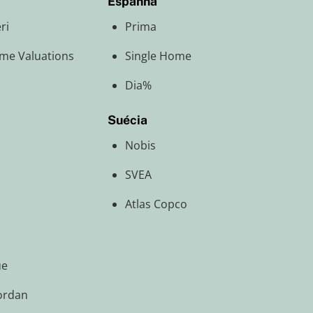
Espanha
ri
Prima
ime Valuations
Single Home
Dia%
Suécia
Nobis
SVEA
Atlas Copco
ue
ordan