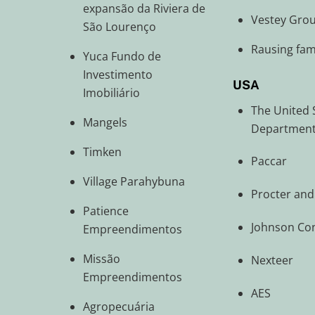
expansão da Riviera de
Vestey Gro
São Lourenço
Rausing fam
Yuca Fundo de
Investimento
USA
Imobiliário
The United 
Mangels
Department 
Timken
Paccar
Village Parahybuna
Procter an
Patience
Johnson Con
Empreendimentos
Missão
Nexteer
Empreendimentos
AES
Agropecuária