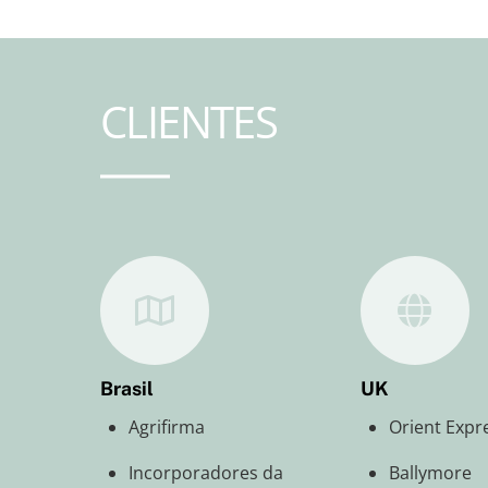
CLIENTES
Brasil
UK
Agrifirma
Orient Expr
Incorporadores da
Ballymore