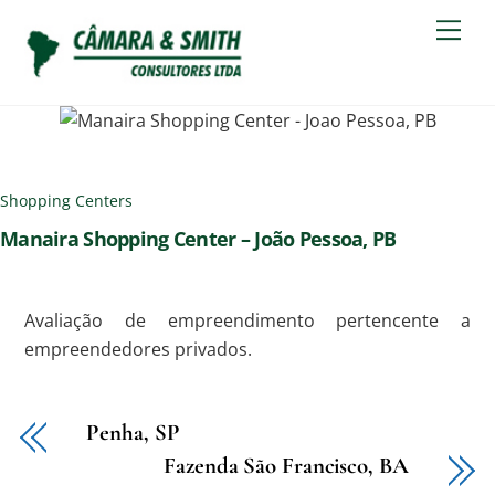
Skip
Men
to
content
Shopping Centers
Manaira Shopping Center – João Pessoa, PB
Avaliação de empreendimento pertencente a
empreendedores privados.
Penha, SP
Fazenda São Francisco, BA